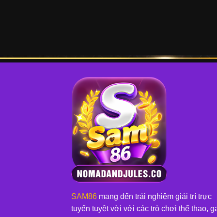
SAM86
mang đến trải nghiệm giải trí trực
tuyến tuyệt vời với các trò chơi thể thao, 